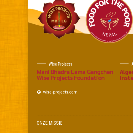
Wise Projects
Mani Bhadra Lama Gangchen
Alge
Wise Projects Foundation
Inste
wise-projects.com
ONZE MISSIE