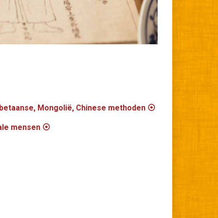
betaanse, Mongolië, Chinese methoden ⦿
nale mensen ⦿