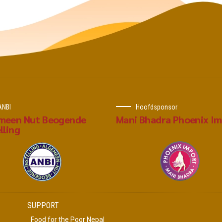
ANBI
Hoofdsponsor
meen Nut Beogende
Mani Bhadra Phoenix I
lling
SUPPORT
Food for the Poor Nepal