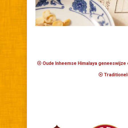
⦿ Oude Inheemse Himalaya geneeswijze e
⦿ Traditione