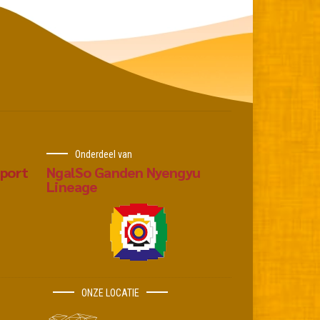
Onderdeel van
mport
NgalSo Ganden Nyengyu
Lineage
ONZE LOCATIE