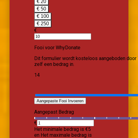
Naam
*
Bedrijfsnaam
E-mailadres
*
Telefoonnummer
*