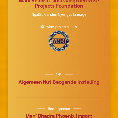
Mani Bhadra Lama Gangchen Wise
Projects Foundation
NgalSo Ganden Nyengyu Lineage
wise-projects.com
ANBI
Algemeen Nut Beogende Instelling
Hoofdsponsor
Mani Bhadra Phoenix Import