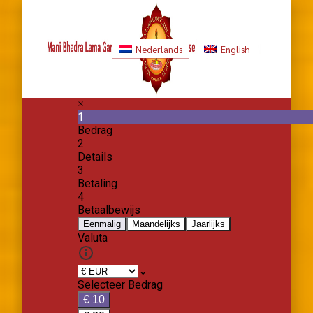
Nederlands
English
Doneren aan Mani Bhadra
Lama Gangchen Wise Projects
Foundations
Hieronder is het mogelijk aan te geven of u
eenmalig of periodiek wenst te doneren. Kies
daarnaast het project waarvoor u wenst te doneren
(of niet gespecificeerd), het bedrag en uw
betaalmethode.
Indien u als bedrijf doneert, dan bij Bericht svp
uw fiscaal nummer invullen.