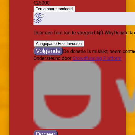
Straat
*
Postcode
*
Plaats
*
Land
*
Project
*