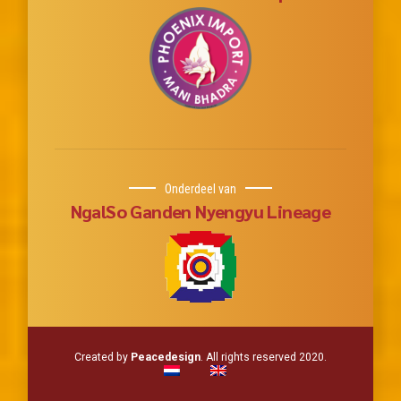
Onderdeel van
NgalSo Ganden Nyengyu Lineage
Created by
Peacedesign
. All rights reserved 2020.